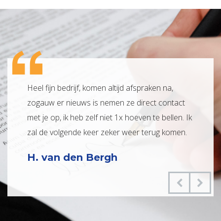
Heel fijn bedrijf, komen altijd afspraken na,
Zeer pr
zogauw er nieuws is nemen ze direct contact
zaken. 
met je op, ik heb zelf niet 1x hoeven te bellen. Ik
gehoude
zal de volgende keer zeker weer terug komen.
dan lof
aan te 
H. van den Bergh
P. Fo